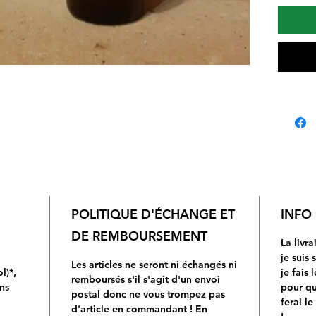
sont c
ouvra
«Gemm
Pr Pit
«Préc
Conseil
5 à 15
langue
d'eau,
pendan
pause 
POLITIQUE D'ÉCHANGE ET
INFO
chaque
DE REMBOURSEMENT
La livr
je suis 
Les articles ne seront ni échangés ni
l)*,
je fais 
remboursés s'il s'agit d'un envoi
ns
pour qu'
postal donc ne vous trompez pas
ferai le
d'article en commandant ! En