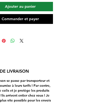
itées ci-dessous d’après les
Ajouter au panier
ges de N. Macé
othérapie» et des Dr et
Commander et payer
erà di Clima et Nicoletti
is de Gemmothérapie».
s d'utilisation :
 gouttes par jour : sur la
 ou diluées dans un peu
 en dehors des repas
t 21 jours. Faire une
d'une semaine entre
 DE LIVRAISON
 cure.
aison se passe par transporteur et
soumise à leurs tarifs ! Par contre,
le colis et je protège les produits
ils arrivent entier chez vous ! Je
 plus vite possible pour les envois