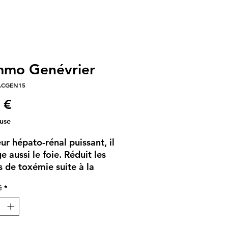
mo Genévrier
ACGEN15
Prix
 €
luse
ur hépato-rénal puissant, il
e aussi le foie. Réduit les
s de toxémie suite à la
de traitements chimiques
é
*
menteux. Prévient la
 et es calculs rénaux et
re les troubles digestifs.
opriétés thérapeutiques