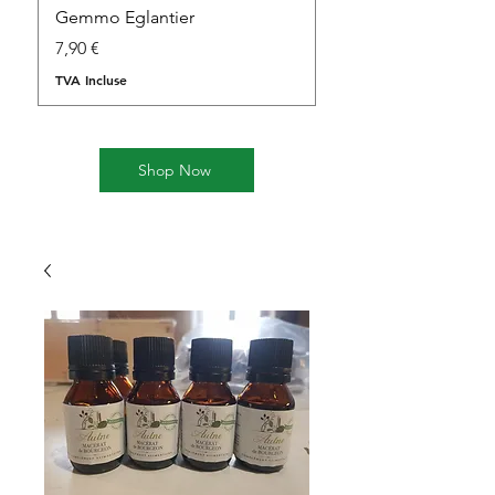
Gemmo Eglantier
Gemmo Cornouiller
Prix
Prix
7,90 €
7,90 €
TVA Incluse
TVA Incluse
Shop Now