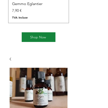
Gemmo Eglantier
Gemmo Cornouiller
Prix
Prix
7,90 €
7,90 €
TVA Incluse
TVA Incluse
Shop Now