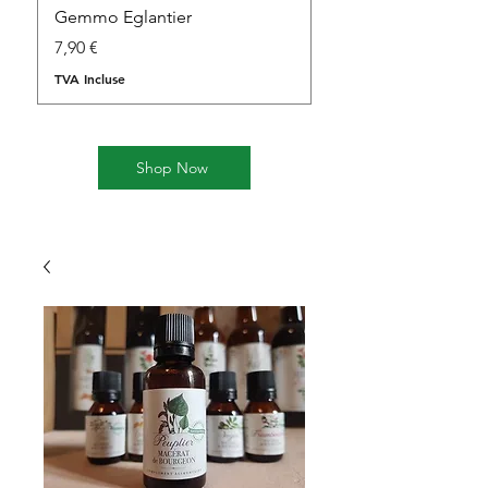
Gemmo Eglantier
Gemmo Cornouiller
Prix
Prix
7,90 €
7,90 €
TVA Incluse
TVA Incluse
Shop Now