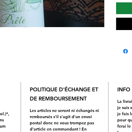
ouvra
«Gemm
Pr Pit
«Préc
Conseil
5 à 15
langue
d'eau,
pendan
pause 
chaque
POLITIQUE D'ÉCHANGE ET
INFO
DE REMBOURSEMENT
La livr
je suis 
Les articles ne seront ni échangés ni
l.)*,
je fais 
remboursés s'il s'agit d'un envoi
ns
pour qu'
postal donc ne vous trompez pas
tum
ferai le
d'article en commandant ! En