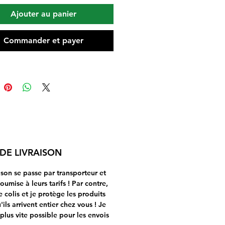
ges de N. Macé
Ajouter au panier
othérapie» et des Dr et
erà di Clima et Nicoletti
Commander et payer
is de Gemmothérapie».
s d'utilisation :
 gouttes par jour : sur la
 ou diluées dans un peu
 en dehors des repas
t 21 jours. Faire une
d'une semaine entre
 cure.
 DE LIVRAISON
aison se passe par transporteur et
soumise à leurs tarifs ! Par contre,
le colis et je protège les produits
ils arrivent entier chez vous ! Je
 plus vite possible pour les envois