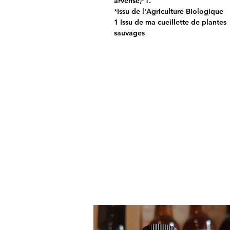
arvense)*1.
*Issu de l'Agriculture Biologique
1 Issu de ma cueillette de plantes
sauvages